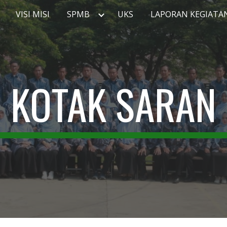
VISI MISI
SPMB
UKS
LAPORAN KEGIATA
ip to main content
Skip to navigat
KOTAK SARAN